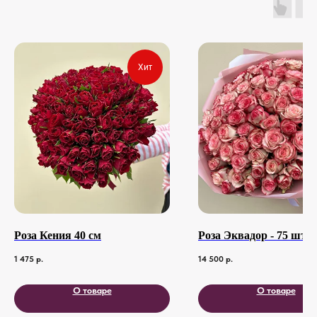
Хит
Роза Кения 40 см
Роза Эквадор - 75 шт
1 475
р.
14 500
р.
О товаре
О товаре