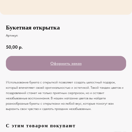
Букетная открытка
Артикул:
50,00
р.
Оформить заказ
Использование букета с открыткой позволяет создать целостный подарок,
который впечатляет своей оригинальностью и эстетикой. Такой тандем цветов и
поздравлений станет не только приятным сюрпризом, но и оставит
незабываемые воспоминания. В нашем магазине цветов вы найдете
разнообразные букеты с открытками на любой вкус, которые помогут вам
выразить свои чувства и сделать праздник незабываемым.
С этим товаром покупают