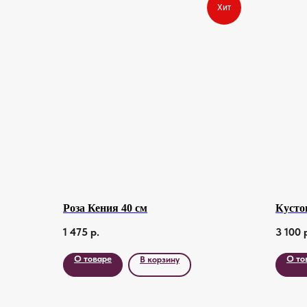
Хит
Роза Кения 40 см
Кустов
1 475
р.
3 100
О товаре
О то
В корзину