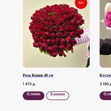
Хит
Роза Кения 40 см
Кустов
1 475
р.
3 100
О товаре
О то
В корзину